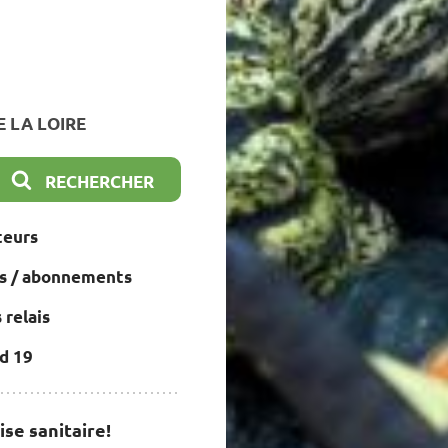
E LA LOIRE
teurs
s / abonnements
 relais
d 19
ise sanitaire!