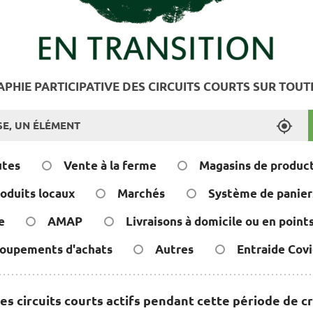
HIE PARTICIPATIVE DES CIRCUITS COURTS SUR TOUT
utes
Vente à la ferme
Magasins de produc
oduits locaux
Marchés
Système de panier
e
AMAP
Livraisons à domicile ou en points
oupements d'achats
Autres
Entraide Covi
s circuits courts actifs pendant cette période de cr